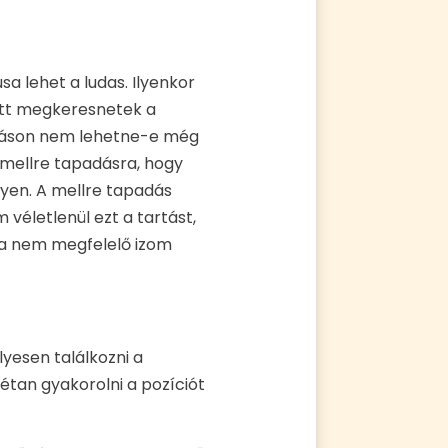
a lehet a ludas. Ilyenkor
lőtt megkeresnetek a
adáson nem lehetne-e még
a mellre tapadásra, hogy
yen. A mellre tapadás
 véletlenül ezt a tartást,
, a nem megfelelő izom
yesen találkozni a
étan gyakorolni a pozíciót