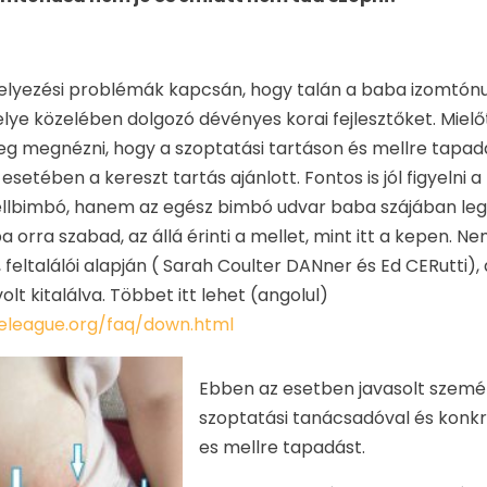
elyezési problémák kapcsán, hogy talán a baba izomtónus
lye közelében dolgozó dévényes korai fejlesztőket. Mie
eg megnézni, hogy a szoptatási tartáson és mellre tap
esetében a kereszt tartás ajánlott. Fontos is jól figyelni 
llbimbó, hanem az egész bimbó udvar baba szájában leg
orra szabad, az állá érinti a mellet, mint itt a kepen. Nem
feltalálói alapján ( Sarah Coulter DANner és Ed CERutti)
t kitalálva. Többet itt lehet (angolul)
eleague.org/faq/down.html
Ebben az esetben javasolt személ
szoptatási tanácsadóval és konkr
es mellre tapadást.