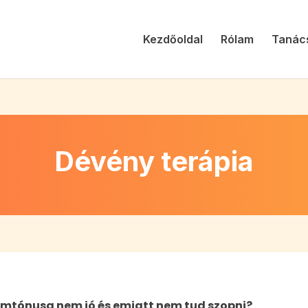
Kezdőoldal
Rólam
Tanác
Dévény terápia
omtónusa nem jó és emiatt nem tud szopni?