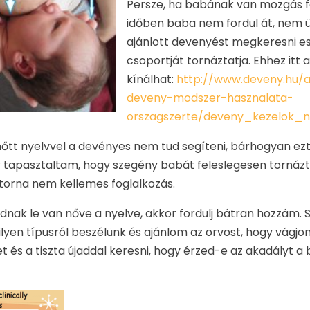
Persze, ha babának van mozgás fej
időben baba nem fordul át, nem ül
ajánlott devenyést megkeresni es
csoportját tornáztatja. Ehhez itt a
kínálhat:
http://www.deveny.hu/
deveny-modszer-hasznalata-
orszagszerte/deveny_kezelok_n
lenőtt nyelvvel a devényes nem tud segíteni, bárhogyan ezt
ör tapasztaltam, hogy szegény babát feleslegesen tornázt
orna nem kellemes foglalkozás.
nak le van nőve a nyelve, akkor fordulj bátran hozzám.
yen típusról beszélünk és ajánlom az orvost, hogy vágjon
és a tiszta újaddal keresni, hogy érzed-e az akadályt a 