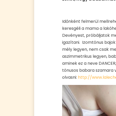
Időnként felmerül mellreh
keresgéli a mama a lakóhe
Devényest, próbáljatok m
igazítani. Izomtónus bajok 
mély legyen, nem csak me
aszimmetrikus legyen, baba 
aminek ez a neve DANCER, 
tónusos babara szamara vol
olvasni:
http://www.lalech