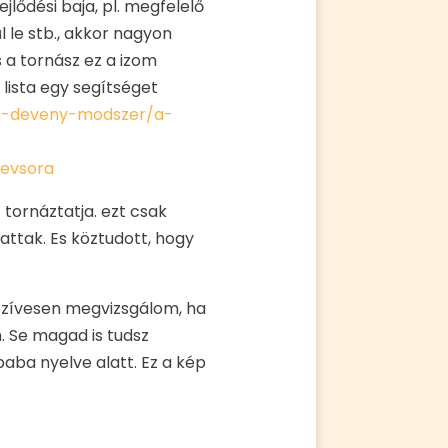
lődési baja, pl. megfelelő
 le stb., akkor nagyon
 a tornász ez a izom
 lista egy segítséget
a-deveny-modszer/a-
evsora
 tornáztatja. ezt csak
attak. Es köztudott, hogy
 Szívesen megvizsgálom, ha
. Se magad is tudsz
baba nyelve alatt. Ez a kép