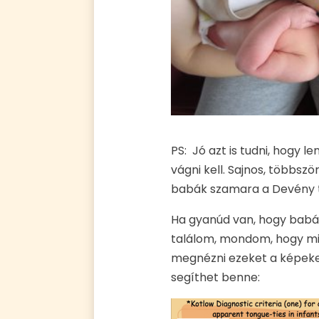
PS: Jó azt is tudni, hogy 
vágni kell. Sajnos, többsz
babák szamara a Devény t
Ha gyanúd van, hogy babád
találom, mondom, hogy mil
megnézni ezeket a képeket 
segíthet benne: