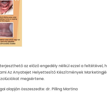
erjeszthető az előző engedély nélkül ezzel a feltétével,
ami Az Anyatejet Helyettesítő Készítmények Marketingj
ezolúciókat megsértene.
gai alapján összeszedte: dr. Pilling Martina