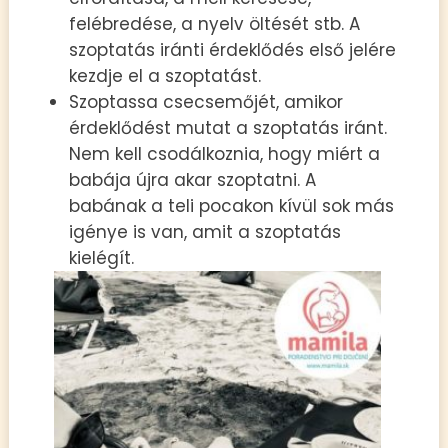
felébredése, a nyelv öltését stb. A
szoptatás iránti érdeklődés első jelére
kezdje el a szoptatást.
Szoptassa csecsemőjét, amikor
érdeklődést mutat a szoptatás iránt.
Nem kell csodálkoznia, hogy miért a
babája újra akar szoptatni. A
babának a teli pocakon kívül sok más
igénye is van, amit a szoptatás
kielégít.