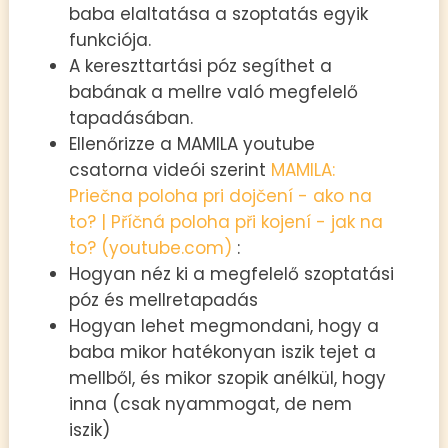
baba elaltatása a szoptatás egyik
funkciója.
A kereszttartási póz segíthet a
babának a mellre való megfelelő
tapadásában.
Ellenőrizze a MAMILA youtube
csatorna videói szerint
MAMILA:
Priečna poloha pri dojčení - ako na
to? | Příčná poloha při kojení - jak na
to? (youtube.com)
:
Hogyan néz ki a megfelelő szoptatási
póz és mellretapadás
Hogyan lehet megmondani, hogy a
baba mikor hatékonyan iszik tejet a
mellből, és mikor szopik anélkül, hogy
inna (csak nyammogat, de nem
iszik)