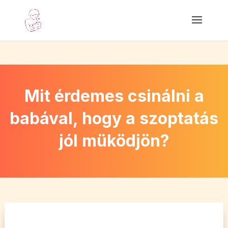
Mit érdemes csinálni a
babával, hogy a szoptatás
jól müködjön?