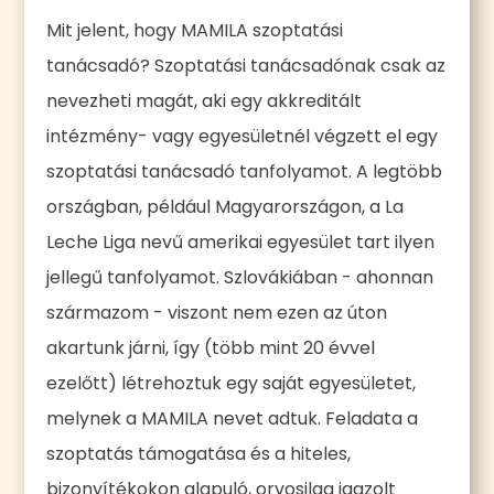
Mit jelent, hogy MAMILA szoptatási
tanácsadó? Szoptatási tanácsadónak csak az
nevezheti magát, aki egy akkreditált
intézmény- vagy egyesületnél végzett el egy
szoptatási tanácsadó tanfolyamot. A legtöbb
országban, például Magyarországon, a La
Leche Liga nevű amerikai egyesület tart ilyen
jellegű tanfolyamot. Szlovákiában - ahonnan
származom - viszont nem ezen az úton
akartunk járni, így (több mint 20 évvel
ezelőtt) létrehoztuk egy saját egyesületet,
melynek a MAMILA nevet adtuk. Feladata a
szoptatás támogatása és a hiteles,
bizonyítékokon alapuló, orvosilag igazolt