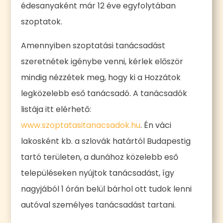
édesanyaként már 12 éve egyfolytában
szoptatok.
Amennyiben szoptatási tanácsadást
szeretnétek igénybe venni, kérlek először
mindig nézzétek meg, hogy ki a Hozzátok
legközelebb eső tanácsadó. A tanácsadók
listája itt elérhető:
www.szoptatasitanacsadok.hu
. Én váci
lakosként kb. a szlovák határtól Budapestig
tartó területen, a dunához közelebb eső
településeken nyújtok tanácsadást, így
nagyjából 1 órán belül bárhol ott tudok lenni
autóval személyes tanácsadást tartani.