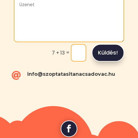
Küldés!
=
7 + 13

info@szoptatasitanacsadovac.hu