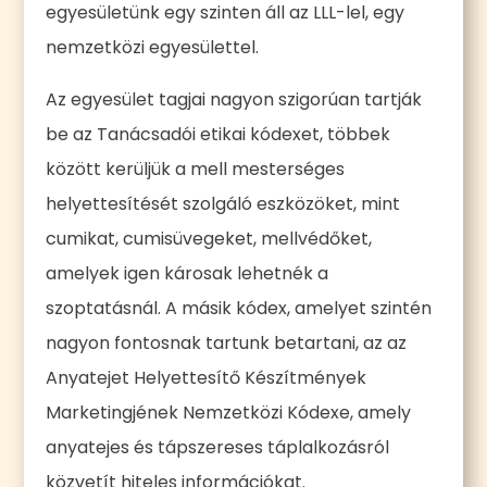
egyesületünk egy szinten áll az LLL-lel, egy
nemzetközi egyesülettel.
Az egyesület tagjai nagyon szigorúan tartják
be az Tanácsadói etikai kódexet, többek
között kerüljük a mell mesterséges
helyettesítését szolgáló eszközöket, mint
cumikat, cumisüvegeket, mellvédőket,
amelyek igen károsak lehetnék a
szoptatásnál. A másik kódex, amelyet szintén
nagyon fontosnak tartunk betartani, az az
Anyatejet Helyettesítő Készítmények
Marketingjének Nemzetközi Kódexe, amely
anyatejes és tápszereses táplalkozásról
közvetít hiteles információkat.