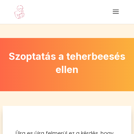
Szoptatás a teherbeesés
ellen
Újra es újra felmerül ez a kérdés, hogy