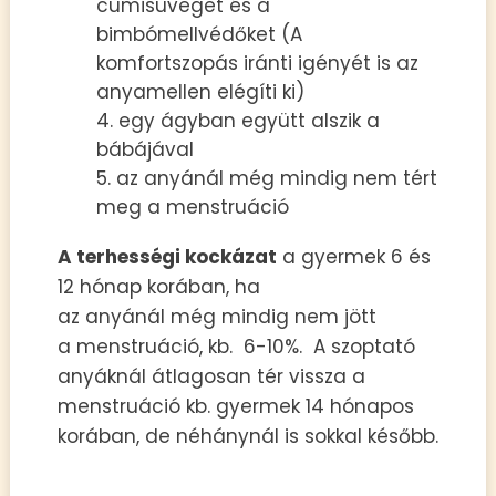
cumisüveget és a
bimbómellvédőket (
A
komfortszopás iránti igényét is az
anyamellen elégíti ki)
egy ágyban együtt alszik a
bábájával
az anyánál még mindig nem tért
meg a menstruáció
A terhességi kockázat
a gyermek 6 és
12 hónap korában, ha
az anyánál még mindig nem jött
a menstruáció, kb. 6-10%. A szoptató
anyáknál átlagosan tér vissza a
menstruáció kb. gyermek 14 hónapos
korában, de néhánynál is sokkal később.