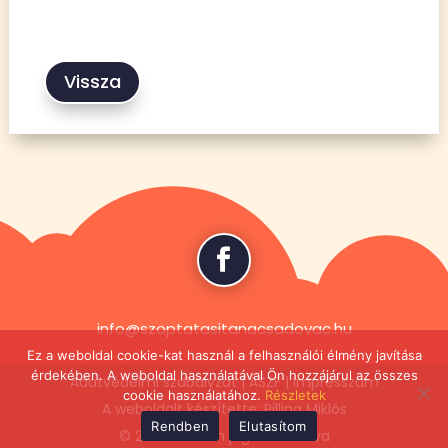
Vissza
info@szoptatasitanacsadovac.hu
Ez a weboldal cookie-kat használ a felhasználói élmény javítása
érdekében. A weboldal használatával Ön hozzájárul az összes
Adatvédelmi szabályzat | ÁSZF | Impresszum
cookie használatához.
Részletek
A weboldalt készítette: Pilling Miklós
Rendben
Elutasítom
© 2024 Minden jog fenntartva